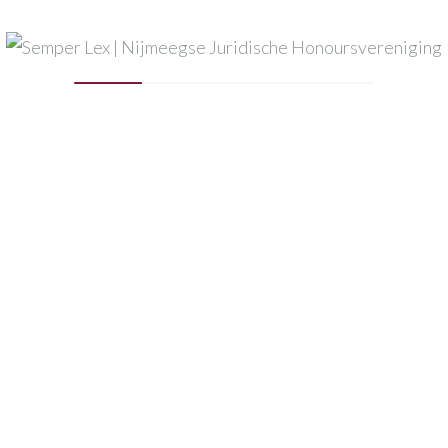
Mijn naam, e-mail en site opslaan in deze browser voor
de volgende keer wanneer ik een reactie plaats.
Published in
Logo-CMS