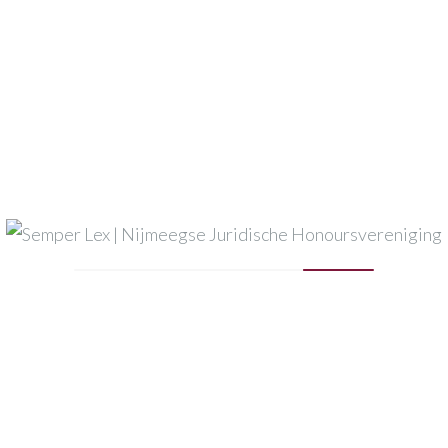
Dhr. mr. D.G.H. (Dylan) Goossens
Legal Counsel bij FrieslandCampina, alumnus Law Extra
Dhr. mr. drs. R.H.T. (Rowin) Jansen
Promovendus bij de Radboud Universiteit, alumnus Law
Extra
Mej. mr. W.M. (Wilke) Swinkels
Head of Operations bij MetaLeX, alumna Law Extra
Mej. mr.
J.P.M. (Jill) Wissing
Eigenaar Jill Wissing Presentatiecoaching &
Presentatietraining, alumna Law Extra
Dhr. mr. J.H.N. (Jelmer) Ypinga