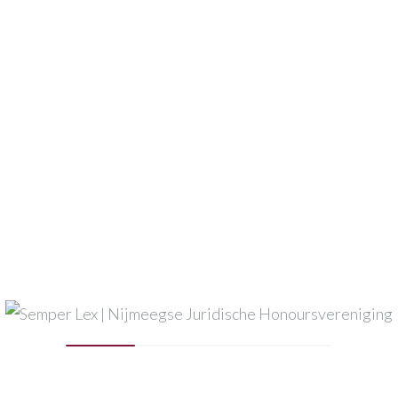
tdiner De Brauw Blackstone Westbroek
 18:00 - 30-10-2025 : 21:30
straat 17, 6511 MB Nijmegen
zoek Dirkzwager
 14:00 - 09-10-2025 : 17:00
 6824 BZ Arnhem
s-ALV & Eindbarbecue
 17:00 - 18-06-2025 : 23:00
an 10, 6525 HR Nijmegen