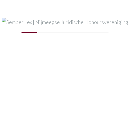
VICEVOORZITTER
PENNINGMEESTER
J. (Jurian) Schuilenburg
M.J.A. (Margonda) Versl
C
M