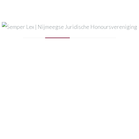
Mijn naam, e-mail en site opslaan in deze browser voor
de volgende keer wanneer ik een reactie plaats.