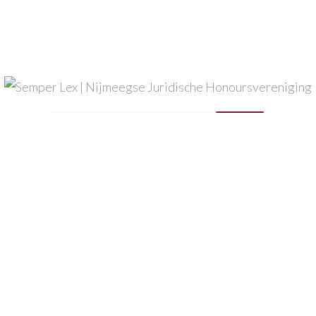
vents
» Filmlezing – Er ist wieder da
a
menwerking met de NSHV een filmlezing. De film ‘Er ist w
interessante avond met het oog op vraagstukken over satire