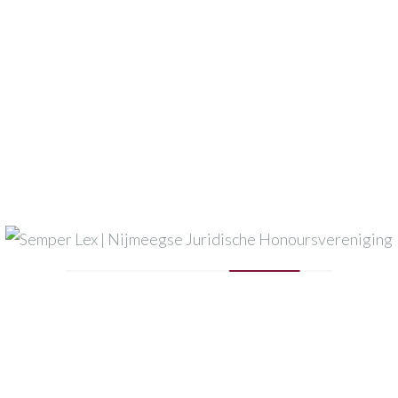
Event registration closed.
Datum en tijd
03-10-2024 : 12:30
naar
03-10-2024 : 13:30
Einddatum registratie
02-10-2024
Locatie
Montessorilaan 10
Deel met vrienden