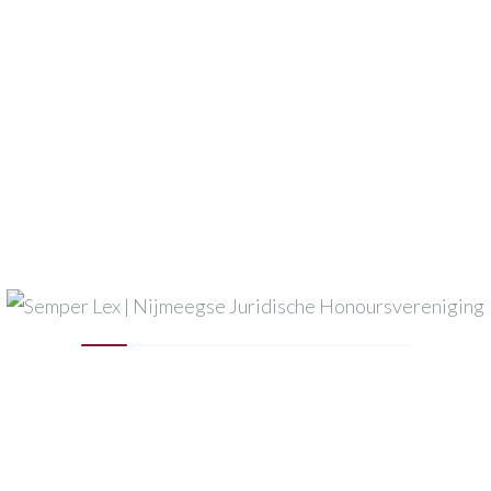
Wij hopen jullie allen te verwelkomen!
Event registration closed.
Datum en tijd
24-10-2024 : 13:30
naar
24-10-2024 : 17:00
Einddatum registratie
21-10-2024
Locatie
Zutphenseweg 29, E2, 7418AH Deventer
Deel met vrienden