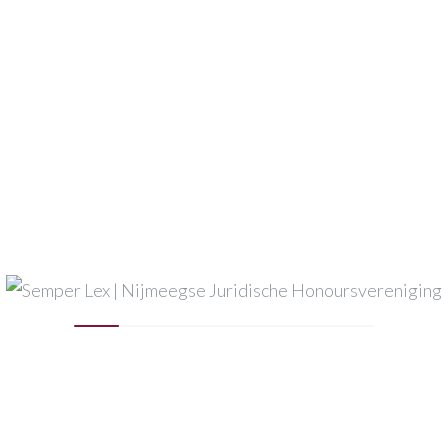
Poelmann van den Broek is een open en informeel
advocatenkantoor. Vanuit ons gloednieuwe
kantoor in Nijmegen werken wij veelvuldig in
teams waarbij we de expertise...
READ MORE
oktober 2, 2015
in
Uncategorized
0 ,
by
Semper Lex
Beschermheer Semper Lex
Op 1 oktober jl. kreeg prof. mr. C.J.H. Jansen een
oorkonde uitgereikt, waarin hem het
beschermheerschap van NJHV Semper Lex is
toegekend. Het bestuur is...