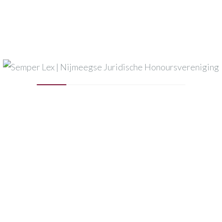
Beschermheer Semper Lex
Op 1 oktober jl. kreeg prof. mr. C.J.H. Jansen een
oorkonde uitgereikt, waarin hem het
beschermheerschap van NJHV Semper Lex is
toegekend. Het bestuur is...
READ MORE
Up-to-date blijven met onze meest recente informatie?