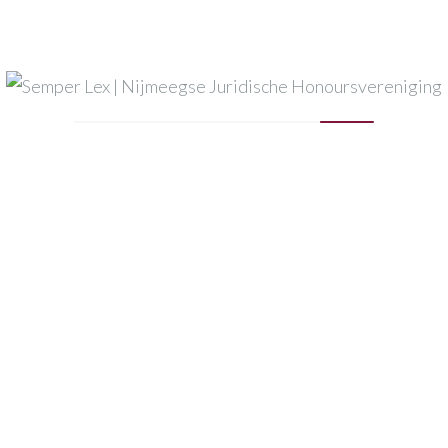
Mijn naam, e-mail en site opslaan in deze browser voor
de volgende keer wanneer ik een reactie plaats.