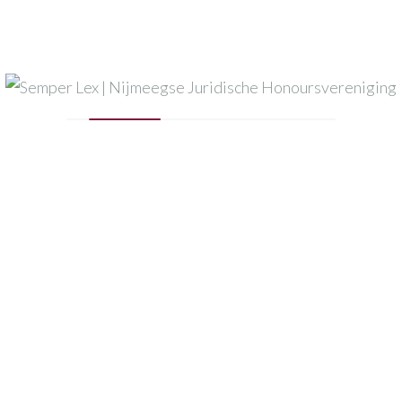
Mijn naam, e-mail en site opslaan in deze browser voor
de volgende keer wanneer ik een reactie plaats.