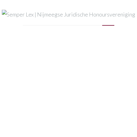
Mijn naam, e-mail en site opslaan in deze browser voor
de volgende keer wanneer ik een reactie plaats.
Published in
semperlexlogogroot