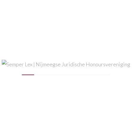
Semper Lex
Pels Rijcken
Dirkzwager