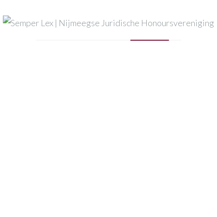
Mijn naam, e-mail en site opslaan in deze browser voor
de volgende keer wanneer ik een reactie plaats.
Published in
imperion_21.jpg