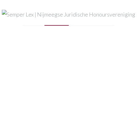
Mijn naam, e-mail en site opslaan in deze browser voor
de volgende keer wanneer ik een reactie plaats.
Published in
HVG Law RGB