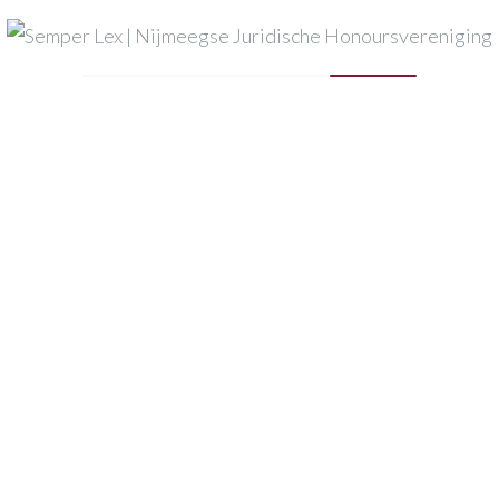
Mijn naam, e-mail en site opslaan in deze browser voor
de volgende keer wanneer ik een reactie plaats.
Published in
home-2.jpg