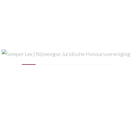
Datum en tijd
13-11-2024 : 20:00
naar
13-11-2024
Einddatum registratie
12-11-2024
Locatie
Grote Markt 26, 6511KB Nijmegen
Deel met vrienden