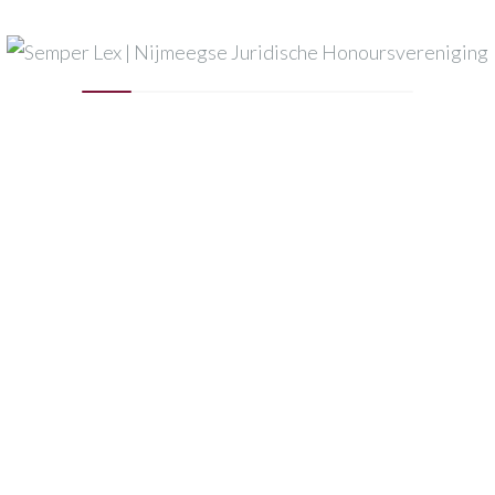
Mijn naam, e-mail en site opslaan in deze browser voor
de volgende keer wanneer ik een reactie plaats.
Published in
activiteit